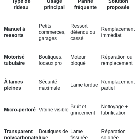
Type de
Usage
Panne
Solution
rideau
principal
fréquente
proposée
Petits
Ressort
Manuel à
Remplacement
commerces,
détendu ou
ressorts
immédiat
garages
cassé
Motorisé
Boutiques,
Moteur
Réparation ou
tubulaire
locaux pro
bloqué
remplacement
À lames
Sécurité
Remplacement
Lame tordue
pleines
maximale
partiel
Bruit et
Nettoyage +
Micro-perforé
Vitrine visible
grincement
lubrification
Transparent
Boutiques de
Lame
Réparation
polycarbonate
luxe
fissurée
soignée