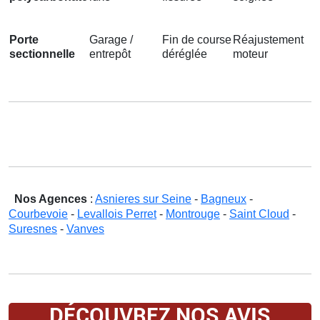
Porte
Garage /
Fin de course
Réajustement
sectionnelle
entrepôt
déréglée
moteur
Nos Agences
:
Asnieres sur Seine
-
Bagneux
-
Courbevoie
-
Levallois Perret
-
Montrouge
-
Saint Cloud
-
Suresnes
-
Vanves
DÉCOUVREZ NOS AVIS